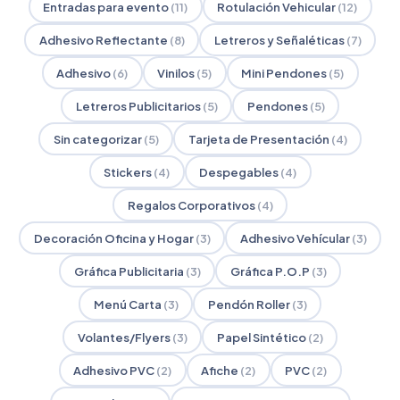
Entradas para evento
(11)
Rotulación Vehicular
(12)
Adhesivo Reflectante
(8)
Letreros y Señaléticas
(7)
Adhesivo
(6)
Vinilos
(5)
Mini Pendones
(5)
Letreros Publicitarios
(5)
Pendones
(5)
Sin categorizar
(5)
Tarjeta de Presentación
(4)
Stickers
(4)
Despegables
(4)
Regalos Corporativos
(4)
Decoración Oficina y Hogar
(3)
Adhesivo Vehícular
(3)
Gráfica Publicitaria
(3)
Gráfica P.O.P
(3)
Menú Carta
(3)
Pendón Roller
(3)
Volantes/Flyers
(3)
Papel Sintético
(2)
Adhesivo PVC
(2)
Afiche
(2)
PVC
(2)