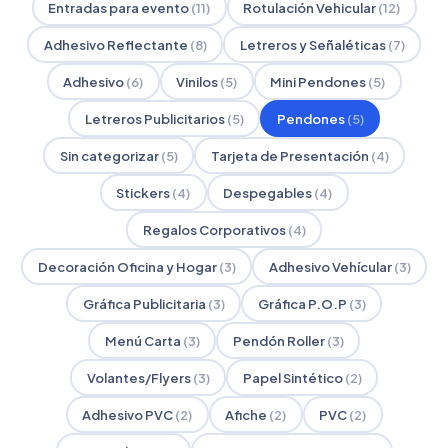
Entradas para evento
(11)
Rotulación Vehicular
(12)
Adhesivo Reflectante
(8)
Letreros y Señaléticas
(7)
Adhesivo
(6)
Vinilos
(5)
Mini Pendones
(5)
Letreros Publicitarios
(5)
Pendones
(5)
Sin categorizar
(5)
Tarjeta de Presentación
(4)
Stickers
(4)
Despegables
(4)
Regalos Corporativos
(4)
Decoración Oficina y Hogar
(3)
Adhesivo Vehícular
(3)
Gráfica Publicitaria
(3)
Gráfica P.O.P
(3)
Menú Carta
(3)
Pendón Roller
(3)
Volantes/Flyers
(3)
Papel Sintético
(2)
Adhesivo PVC
(2)
Afiche
(2)
PVC
(2)