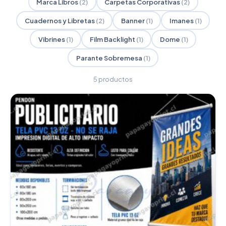
Marca Libros
(2)
Carpetas Corporativas
(2)
Cuadernos y Libretas
(2)
Banner
(1)
Imanes
(1)
Vibrines
(1)
Film Backlight
(1)
Dome
(1)
Parante Sobremesa
(1)
5 productos