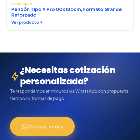
PENDONES
Pendón Tipo X Pro 80x180cm, Formato Grande
Reforzado
Ver producto
¿Necesitas cotización
personalizada?
Te respondemos en minutos vía WhatsApp con propuesta,
tiempos y formas de pago.
Cotizar ahora