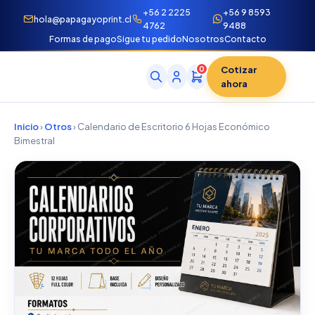
+56 2 2225
+56 9 8593
hola@papagayoprint.cl
4762
9488
Formas de pago
Sigue tu pedido
Nosotros
Contacto
Cotizar
0
ahora
Inicio
›
Otros
› Calendario de Escritorio 6 Hojas Económico
Bimestral