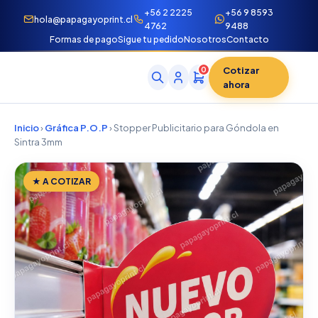
+56 2 2225
+56 9 8593
hola@papagayoprint.cl
4762
9488
Formas de pago
Sigue tu pedido
Nosotros
Contacto
Cotizar
0
ahora
Inicio
›
Gráfica P.O.P
› Stopper Publicitario para Góndola en
Sintra 3mm
★ A COTIZAR