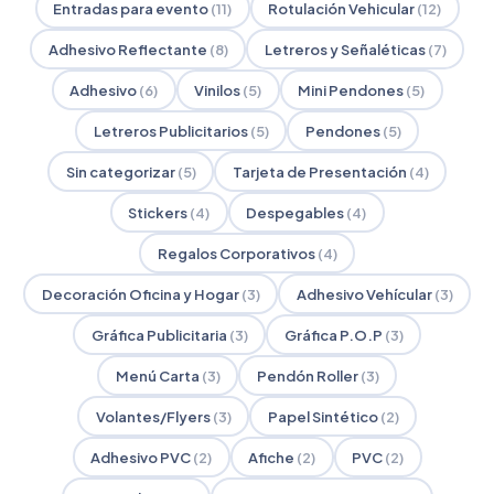
Entradas para evento
(11)
Rotulación Vehicular
(12)
Adhesivo Reflectante
(8)
Letreros y Señaléticas
(7)
Adhesivo
(6)
Vinilos
(5)
Mini Pendones
(5)
Letreros Publicitarios
(5)
Pendones
(5)
Sin categorizar
(5)
Tarjeta de Presentación
(4)
Stickers
(4)
Despegables
(4)
Regalos Corporativos
(4)
Decoración Oficina y Hogar
(3)
Adhesivo Vehícular
(3)
Gráfica Publicitaria
(3)
Gráfica P.O.P
(3)
Menú Carta
(3)
Pendón Roller
(3)
Volantes/Flyers
(3)
Papel Sintético
(2)
Adhesivo PVC
(2)
Afiche
(2)
PVC
(2)