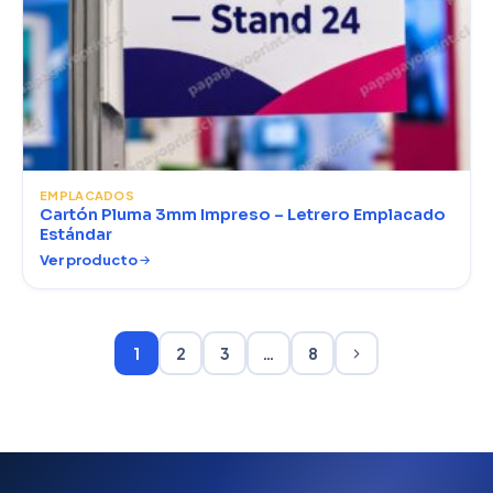
EMPLACADOS
Cartón Pluma 3mm Impreso – Letrero Emplacado
Estándar
Ver producto
1
2
3
…
8