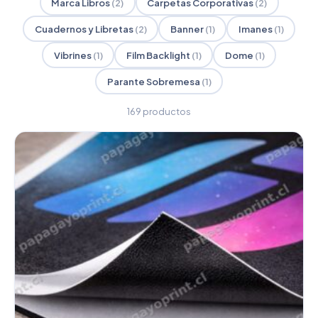
Marca Libros
(2)
Carpetas Corporativas
(2)
Cuadernos y Libretas
(2)
Banner
(1)
Imanes
(1)
Vibrines
(1)
Film Backlight
(1)
Dome
(1)
Parante Sobremesa
(1)
169 productos