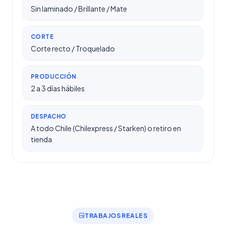
Sin laminado / Brillante / Mate
CORTE
Corte recto / Troquelado
PRODUCCIÓN
2 a 3 días hábiles
DESPACHO
A todo Chile (Chilexpress / Starken) o retiro en
tienda
TRABAJOS REALES