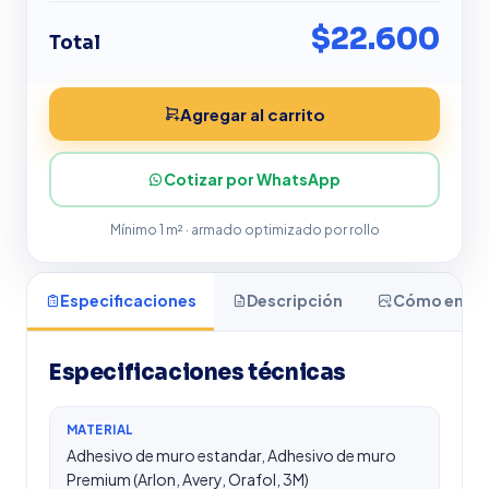
$22.600
Total
Agregar al carrito
Cotizar por WhatsApp
Mínimo 1 m² · armado optimizado por rollo
Especificaciones
Descripción
Cómo enviar
Especificaciones técnicas
MATERIAL
Adhesivo de muro estandar, Adhesivo de muro
Premium (Arlon, Avery, Orafol, 3M)