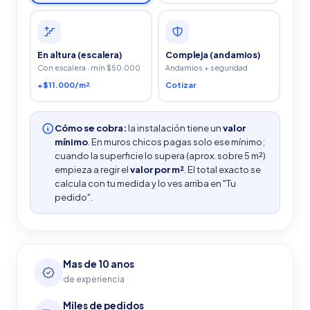
En altura (escalera)
Compleja (andamios)
Con escalera · mín $50.000
Andamios + seguridad
+$11.000/m²
Cotizar
Cómo se cobra:
la instalación tiene un
valor
mínimo
. En muros chicos pagas solo ese mínimo;
cuando la superficie lo supera (aprox. sobre 5 m²)
empieza a regir el
valor por m²
. El total exacto se
calcula con tu medida y lo ves arriba en "Tu
pedido".
Mas de 10 anos
de experiencia
Miles de pedidos