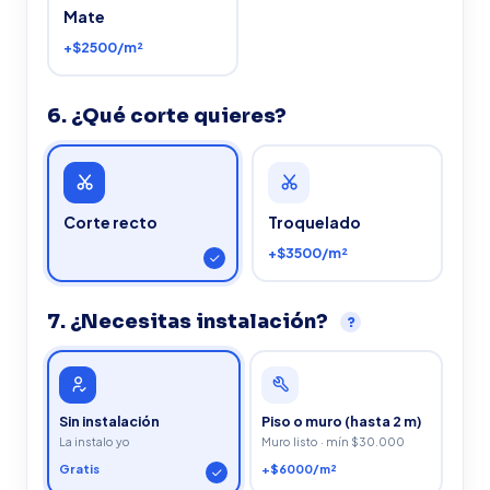
Mate
+$2500/m²
6. ¿Qué corte quieres?
Corte recto
Troquelado
+$3500/m²
7. ¿Necesitas instalación?
?
Sin instalación
Piso o muro (hasta 2 m)
La instalo yo
Muro listo · mín $30.000
Gratis
+$6000/m²