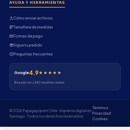
AYUDA Y HERRAMIENTAS
Cómo enviar archivos
Tamañera de medidas
Formas de pago
Sigue tu pedido
Preguntas frecuentes
4.9
★★★★★
Google
Basado en +340 reseñas reales
Términos
·
© 2026 Papagayoprint Chile · Imprenta digital en
Privacidad
·
Santiago · Todos los derechos reservados
Cookies