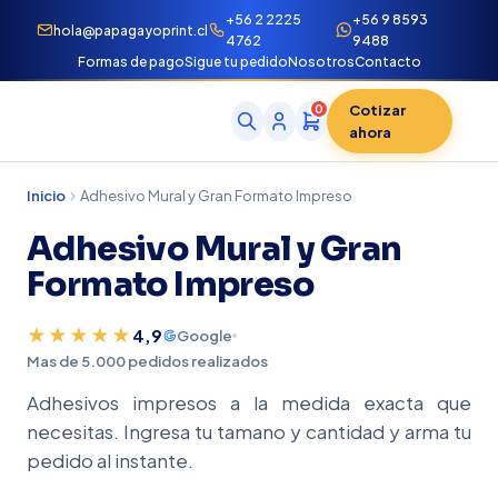
+56 2 2225
+56 9 8593
hola@papagayoprint.cl
4762
9488
Formas de pago
Sigue tu pedido
Nosotros
Contacto
Cotizar
0
ahora
Inicio
Adhesivo Mural y Gran Formato Impreso
Adhesivo Mural y Gran
Formato Impreso
★★★★★
4,9
Google
Mas de 5.000 pedidos realizados
Adhesivos impresos a la medida exacta que
necesitas. Ingresa tu tamano y cantidad y arma tu
pedido al instante.