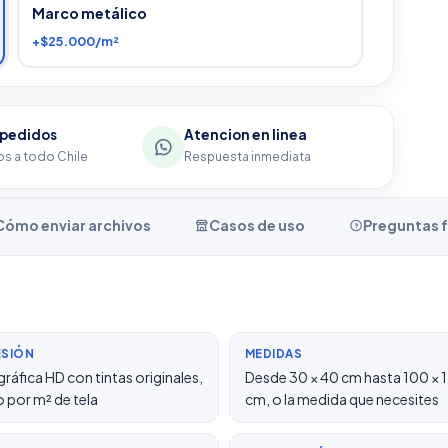
Marco metálico
+$25.000/m²
 pedidos
Atencion en linea
s a todo Chile
Respuesta inmediata
Cómo enviar archivos
Casos de uso
Preguntas 
ESIÓN
MEDIDAS
ráfica HD con tintas originales,
Desde 30 × 40 cm hasta 100 × 
 por m² de tela
cm, o la medida que necesites