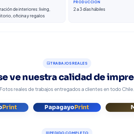
PRODUCCIÓN
ación de interiores: living,
2 a 3 días hábiles
torio, oficina y regalos
TRABAJOS REALES
se ve nuestra calidad de impr
Fotos reales de trabajos entregados a clientes en todo Chile
o
Print
Papagayo
Print
PEDIDO COMPLETO