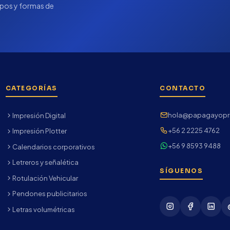
pos y formas de
CATEGORÍAS
CONTACTO
hola@papagayopri
Impresión Digital
+56 2 2225 4762
Impresión Plotter
+56 9 8593 9488
Calendarios corporativos
Letreros y señalética
SÍGUENOS
Rotulación Vehicular
Pendones publicitarios
Letras volumétricas