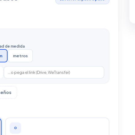
ad de medida
m
metros
iseños