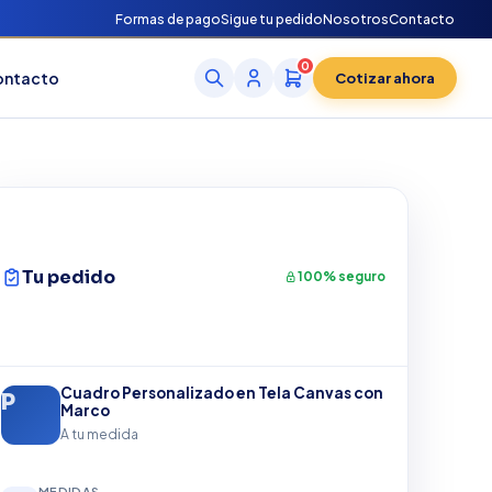
Formas de pago
Sigue tu pedido
Nosotros
Contacto
0
ontacto
Cotizar ahora
Tu pedido
100% seguro
Cuadro Personalizado en Tela Canvas con
Marco
A tu medida
MEDIDAS