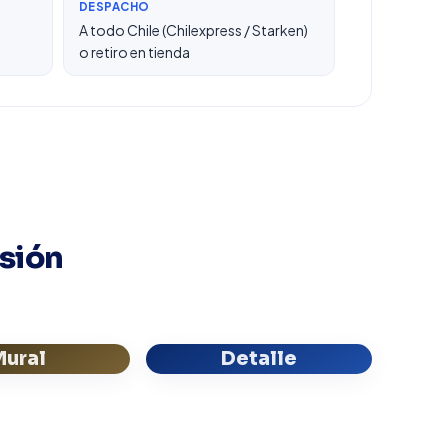
DESPACHO
A todo Chile (Chilexpress / Starken)
o retiro en tienda
esión
.
Mural
Detalle