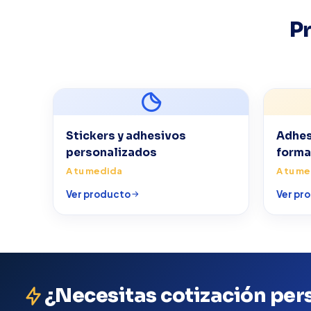
P
Stickers y adhesivos
Adhes
personalizados
forma
A tu medida
A tu m
Ver producto
Ver pr
¿Necesitas cotización per