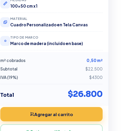
100x50 cm x1
MATERIAL
Cuadro Personalizado en Tela Canvas
TIPO DE MARCO
Marco de madera (incluido en base)
m² cobrados
0,50 m²
Subtotal
$22.500
IVA (19%)
$4300
$26.800
Total
Agregar al carrito