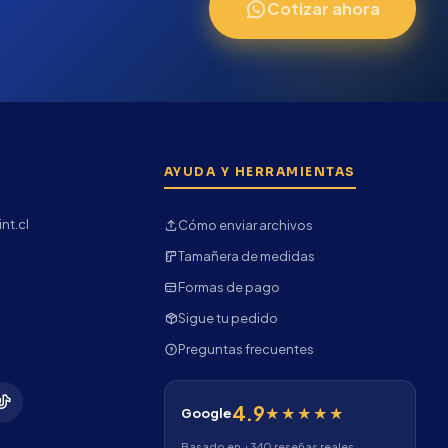
Cotizar ahora
AYUDA Y HERRAMIENTAS
nt.cl
Cómo enviar archivos
Tamañera de medidas
Formas de pago
Sigue tu pedido
Preguntas frecuentes
4.9
★★★★★
Google
Basado en +340 reseñas reales