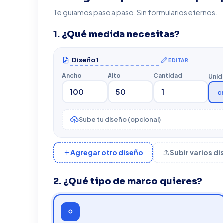
Te guiamos paso a paso. Sin formularios eternos.
1. ¿Qué medida necesitas?
EDITAR
Ancho
Alto
Cantidad
Unid
c
Sube tu diseño (opcional)
Agregar otro diseño
Subir varios d
2. ¿Qué tipo de marco quieres?