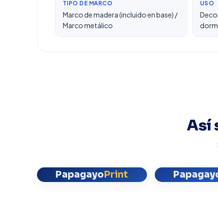
TIPO DE MARCO
USO
Marco de madera (incluido en base) /
Decor
Marco metálico
dormi
Así 
Papagayo
Print
Papagay