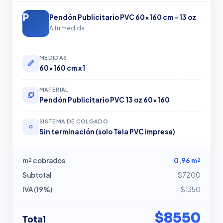
Pendón Publicitario PVC 60×160 cm – 13 oz
A tu medida
MEDIDAS
60x160 cm x1
MATERIAL
Pendón Publicitario PVC 13 oz 60×160
SISTEMA DE COLGADO
Sin terminación (solo Tela PVC impresa)
m² cobrados
0,96 m²
Subtotal
$7200
IVA (19%)
$1350
$8550
Total