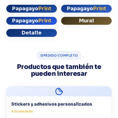
Papagayo
Print
Papagayo
Print
Papagayo
Print
Mural
Detalle
PEDIDO COMPLETO
Productos que también te
pueden interesar
Stickers y adhesivos personalizados
A tu medida