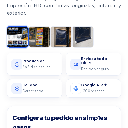
Impresión HD con tintas originales, interior y
exterior.
★ A TU MEDIDA
Envios a todo
Produccion
Chile
2 a 3 dias habiles
Rapido y seguro
Calidad
Google 4.9 ★
Garantizada
+200 resenas
Configura tu pedido en simples
pasos