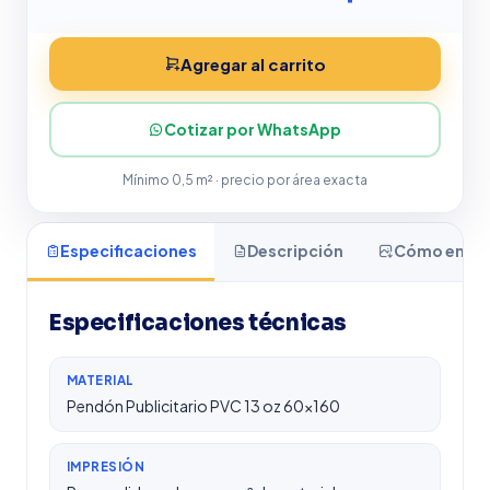
Agregar al carrito
Cotizar por WhatsApp
Mínimo 0,5 m² · precio por área exacta
Especificaciones
Descripción
Cómo enviar
Especificaciones técnicas
MATERIAL
Pendón Publicitario PVC 13 oz 60×160
IMPRESIÓN