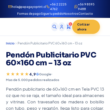
+56 2 2225
+56 9 8593
hola@papagayoprint.cl
4762
9488
Formas de pago
Sigue tu pedido
Nosotros
Contacto
Cotizar
0
ahora
Inicio
Pendón Publicitario PVC 60×160 cm – 13 oz
Pendón Publicitario PVC
60×160 cm – 13 oz
★★★★★
4,9
Google
Mas de 5.000 pedidos realizados
Pendón publicitario de 60×160 cm en Tela PVC 13
oz que no se raja, el tamaño ideal para almacenes
y vitrinas. Con travesaños de madera o bolsillo
con tubo, peso y regatón, llega listo para colgar.