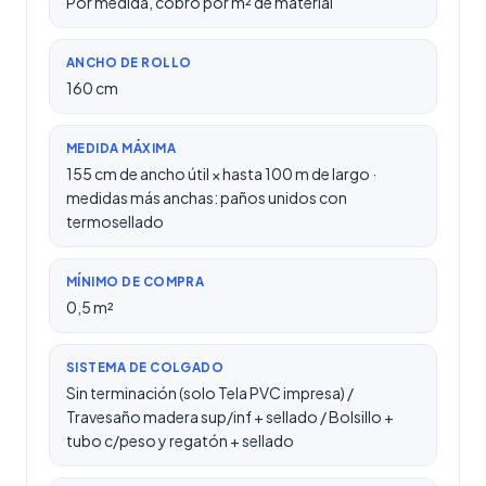
Por medida, cobro por m² de material
ANCHO DE ROLLO
160 cm
MEDIDA MÁXIMA
155 cm de ancho útil × hasta 100 m de largo ·
medidas más anchas: paños unidos con
termosellado
MÍNIMO DE COMPRA
0,5 m²
SISTEMA DE COLGADO
Sin terminación (solo Tela PVC impresa) /
Travesaño madera sup/inf + sellado / Bolsillo +
tubo c/peso y regatón + sellado