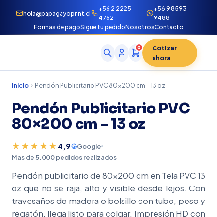
+56 2 2225
+56 9 8593
hola@papagayoprint.cl
4762
9488
Formas de pago
Sigue tu pedido
Nosotros
Contacto
Cotizar
0
ahora
Inicio
Pendón Publicitario PVC 80×200 cm – 13 oz
Pendón Publicitario PVC
80×200 cm – 13 oz
★★★★★
4,9
Google
Mas de 5.000 pedidos realizados
Pendón publicitario de 80×200 cm en Tela PVC 13
oz que no se raja, alto y visible desde lejos. Con
travesaños de madera o bolsillo con tubo, peso y
regatón, llega listo para colgar. Impresión HD con