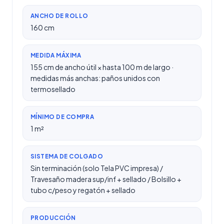
ANCHO DE ROLLO
160 cm
MEDIDA MÁXIMA
155 cm de ancho útil × hasta 100 m de largo ·
medidas más anchas: paños unidos con
termosellado
MÍNIMO DE COMPRA
1 m²
SISTEMA DE COLGADO
Sin terminación (solo Tela PVC impresa) /
Travesaño madera sup/inf + sellado / Bolsillo +
tubo c/peso y regatón + sellado
PRODUCCIÓN