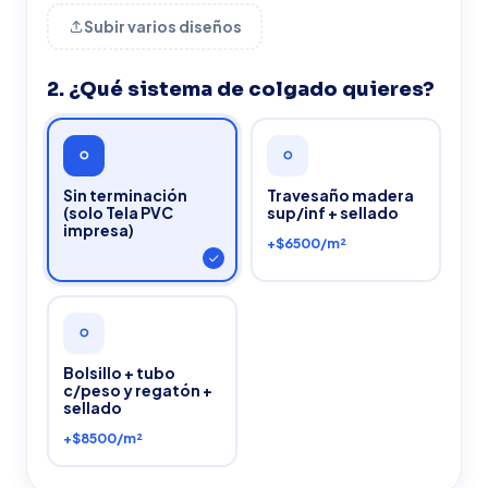
Subir varios diseños
2. ¿Qué sistema de colgado quieres?
Sin terminación
Travesaño madera
(solo Tela PVC
sup/inf + sellado
impresa)
+$6500/m²
Bolsillo + tubo
c/peso y regatón +
sellado
+$8500/m²