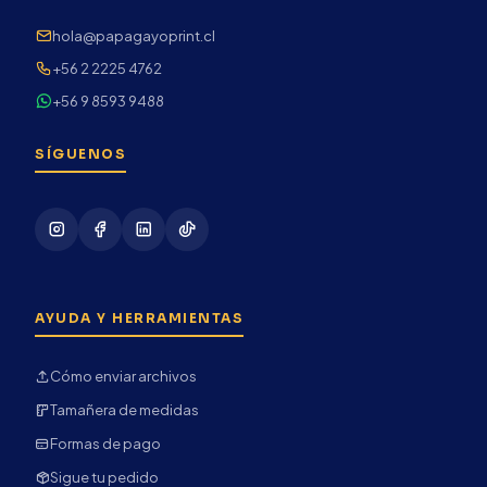
hola@papagayoprint.cl
+56 2 2225 4762
+56 9 8593 9488
SÍGUENOS
AYUDA Y HERRAMIENTAS
Cómo enviar archivos
Tamañera de medidas
Formas de pago
Sigue tu pedido