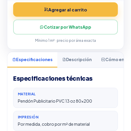
Agregar al carrito
Cotizar por WhatsApp
Mínimo 1 m² · precio por área exacta
Especificaciones
Descripción
Cómo enviar
Especificaciones técnicas
MATERIAL
Pendón Publicitario PVC 13 oz 80×200
IMPRESIÓN
Por medida, cobro por m² de material