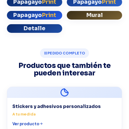
Papagayo
Print
Papagayo
Print
Papagayo
Print
Mural
Detalle
PEDIDO COMPLETO
Productos que también te
pueden interesar
Stickers y adhesivos personalizados
A tu medida
Ver producto