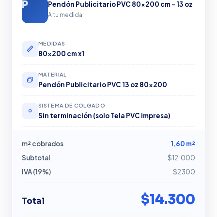
Pendón Publicitario PVC 80×200 cm – 13 oz
A tu medida
MEDIDAS
80x200 cm x1
MATERIAL
Pendón Publicitario PVC 13 oz 80×200
SISTEMA DE COLGADO
Sin terminación (solo Tela PVC impresa)
m² cobrados
1,60 m²
Subtotal
$12.000
IVA (19%)
$2300
$14.300
Total