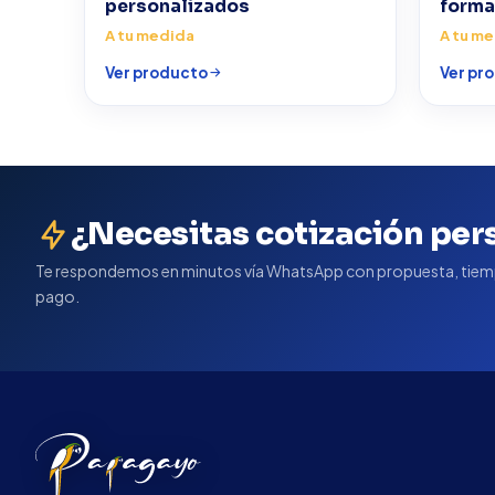
personalizados
forma
A tu medida
A tu m
Ver producto
Ver pr
¿Necesitas cotización per
Te respondemos en minutos vía WhatsApp con propuesta, tiem
pago.