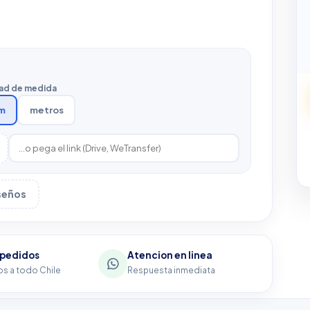
ad de medida
m
metros
iseños
 pedidos
Atencion en linea
s a todo Chile
Respuesta inmediata