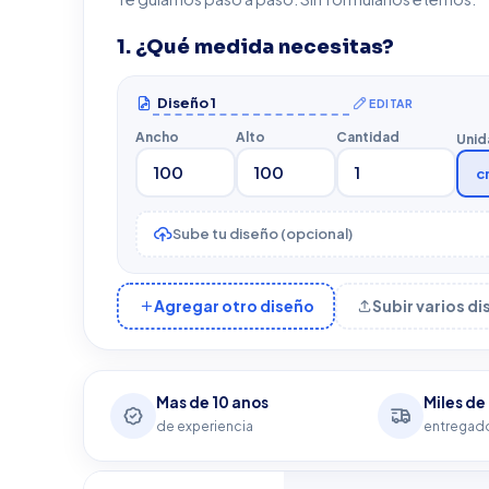
1. ¿Qué medida necesitas?
EDITAR
Ancho
Alto
Cantidad
Unid
c
Sube tu diseño (opcional)
Agregar otro diseño
Subir varios d
Mas de 10 anos
Miles de
de experiencia
entregado