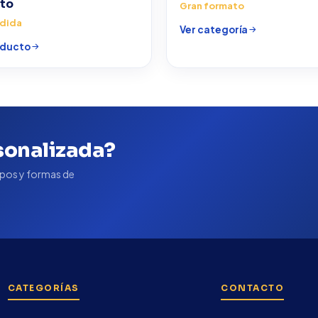
to
Gran formato
edida
Ver categoría
oducto
sonalizada?
pos y formas de
CATEGORÍAS
CONTACTO