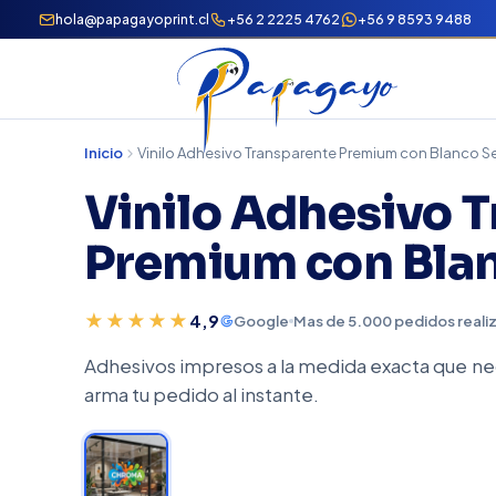
hola@papagayoprint.cl
+56 2 2225 4762
+56 9 8593 9488
Inicio
Vinilo Adhesivo Transparente Premium con Blanco S
Vinilo Adhesivo 
Premium con Blan
★★★★★
4,9
Google
Mas de 5.000 pedidos reali
Adhesivos impresos a la medida exacta que nec
arma tu pedido al instante.
★ A TU MEDIDA