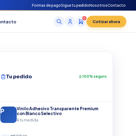
Formas de pago
Sigue tu pedido
Nosotros
Contacto
0
ontacto
Cotizar ahora
Tu pedido
100% seguro
Vinilo Adhesivo Transparente Premium
con Blanco Selectivo
A tu medida
MEDIDAS