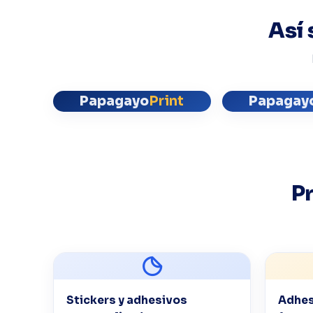
Así 
Papagayo
Print
Papagay
P
Stickers y adhesivos
Adhes