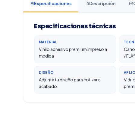
Especificaciones
Descripción
Especificaciones técnicas
MATERIAL
TECN
Vinilo adhesivo premium impreso a
Canon
medida
/ FLX
DISEÑO
APLI
Adjunta tu diseño para cotizar el
Vidri
acabado
prem