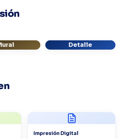
esión
.
Mural
Detalle
en
Impresión Digital