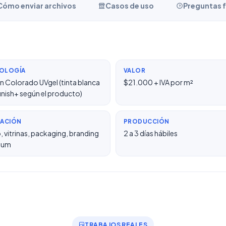
Cómo enviar archivos
Casos de uso
Preguntas 
OLOGÍA
VALOR
 Colorado UVgel (tinta blanca
$21.000 + IVA por m²
finish+ según el producto)
CACIÓN
PRODUCCIÓN
o, vitrinas, packaging, branding
2 a 3 días hábiles
ium
TRABAJOS REALES