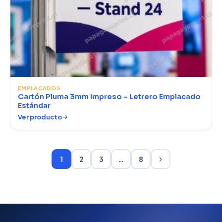
EMPLACADOS
Cartón Pluma 3mm Impreso – Letrero Emplacado
Estándar
Ver producto
1
2
3
…
8