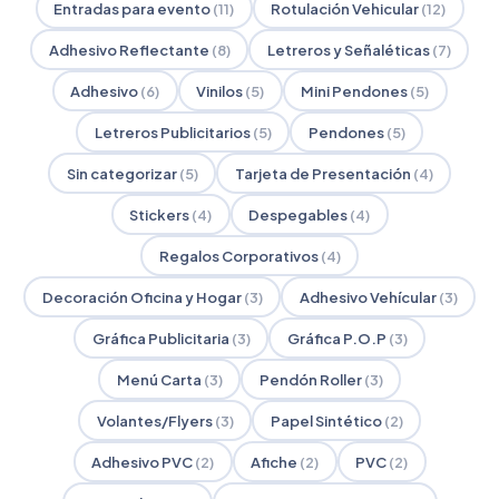
Entradas para evento
(11)
Rotulación Vehicular
(12)
Adhesivo Reflectante
(8)
Letreros y Señaléticas
(7)
Adhesivo
(6)
Vinilos
(5)
Mini Pendones
(5)
Letreros Publicitarios
(5)
Pendones
(5)
Sin categorizar
(5)
Tarjeta de Presentación
(4)
Stickers
(4)
Despegables
(4)
Regalos Corporativos
(4)
Decoración Oficina y Hogar
(3)
Adhesivo Vehícular
(3)
Gráfica Publicitaria
(3)
Gráfica P.O.P
(3)
Menú Carta
(3)
Pendón Roller
(3)
Volantes/Flyers
(3)
Papel Sintético
(2)
Adhesivo PVC
(2)
Afiche
(2)
PVC
(2)