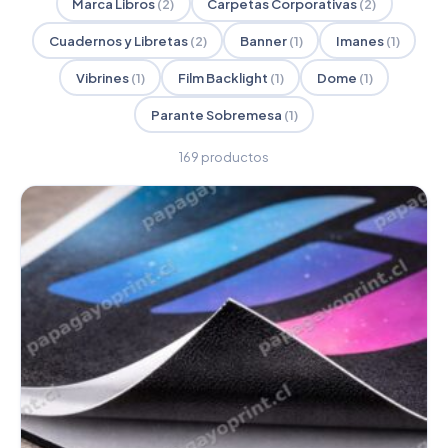
Marca Libros
(2)
Carpetas Corporativas
(2)
Cuadernos y Libretas
(2)
Banner
(1)
Imanes
(1)
Vibrines
(1)
Film Backlight
(1)
Dome
(1)
Parante Sobremesa
(1)
169 productos